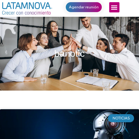
Agendar reunión
banotic
NOTICIAS